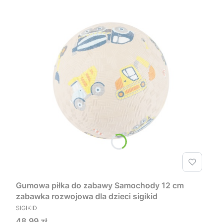
Gumowa piłka do zabawy Samochody 12 cm
zabawka rozwojowa dla dzieci sigikid
PRODUCENT
SIGIKID
Cena
48,99 zł