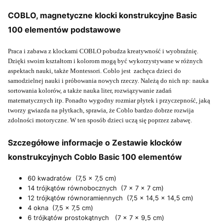
COBLO, magnetyczne klocki konstrukcyjne Basic
100 elementów podstawowe
Praca i zabawa z klockami COBLO pobudza kreatywność i wyobraźnię.
Dzięki swoim kształtom i kolorom mogą być wykorzystywane w różnych
aspektach nauki, także Montessori.
Coblo jest zachęca dzieci do
samodzielnej nauki i próbowania nowych rzeczy.
Należą do nich np: nauka
sortowania kolorów, a także nauka liter, rozwiązywanie zadań
matematycznych itp. Ponadto wygodny rozmiar płytek i przyczepność, jaką
tworzy gwiazda na płytkach, sprawia, że Coblo bardzo dobrze rozwija
zdolności motoryczne.
W ten sposób dzieci uczą się poprzez zabawę.
Szczegółowe informacje o Zestawie klocków
konstrukcyjnych Coblo Basic 100 elementów
60 kwadratów (7,5 x 7,5 cm)
14 trójkątów równobocznych (7 x 7 x 7 cm)
12 trójkątów równoramiennych (7,5 x 14,5 x 14,5 cm)
4 okna (7,5 x 7,5 cm)
6 trójkątów prostokątnych (7 x 7 x 9,5 cm)