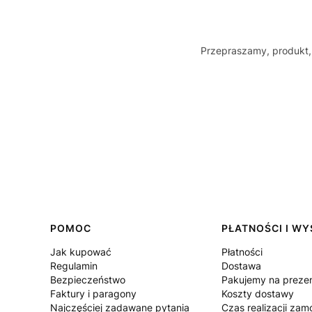
Przepraszamy, produkt, 
Linki w stopce
POMOC
PŁATNOŚCI I W
Jak kupować
Płatności
Regulamin
Dostawa
Bezpieczeństwo
Pakujemy na preze
Faktury i paragony
Koszty dostawy
Najczęściej zadawane pytania
Czas realizacji za