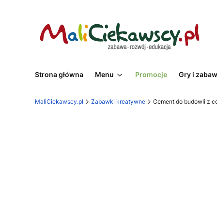
Strona główna
Menu
Promocje
Gry i zaba
MaliCiekawscy.pl
Zabawki kreatywne
Cement do budowli z ce