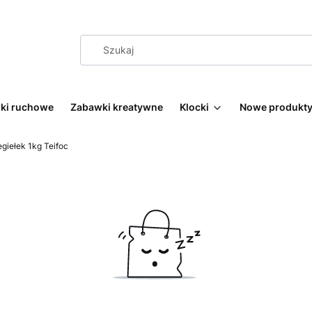
wki ruchowe
Zabawki kreatywne
Klocki
Nowe produkt
giełek 1kg Teifoc