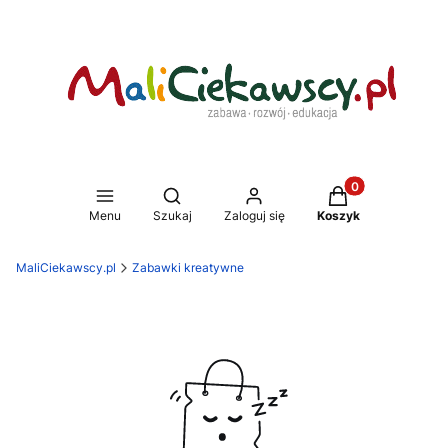
Produkty w koszy
Otwórz wyszukiwarkę
Menu
Szukaj
Zaloguj się
Koszyk
MaliCiekawscy.pl
Zabawki kreatywne