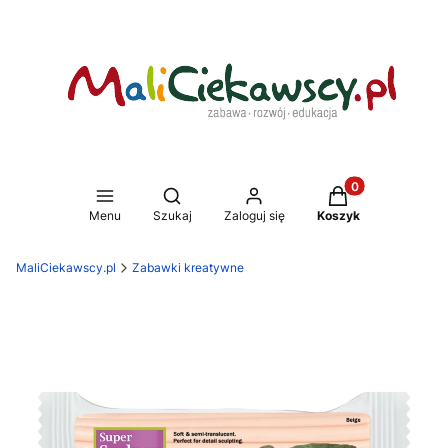
Produkty w koszy
Otwórz wyszukiwarkę
Menu
Szukaj
Zaloguj się
Koszyk
MaliCiekawscy.pl
Zabawki kreatywne