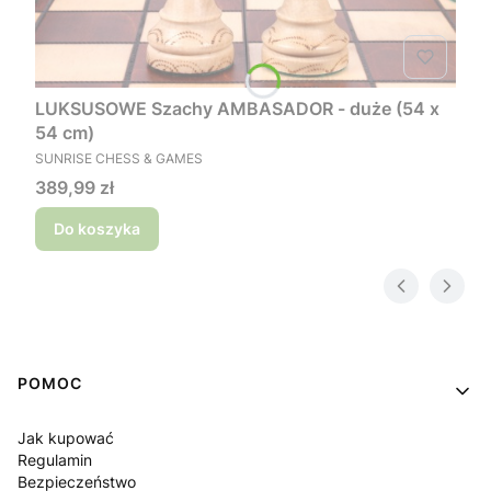
LUKSUSOWE Szachy AMBASADOR - duże (54 x
54 cm)
PRODUCENT
SUNRISE CHESS & GAMES
Cena
389,99 zł
Do koszyka
Linki w stopce
POMOC
Jak kupować
Regulamin
Bezpieczeństwo