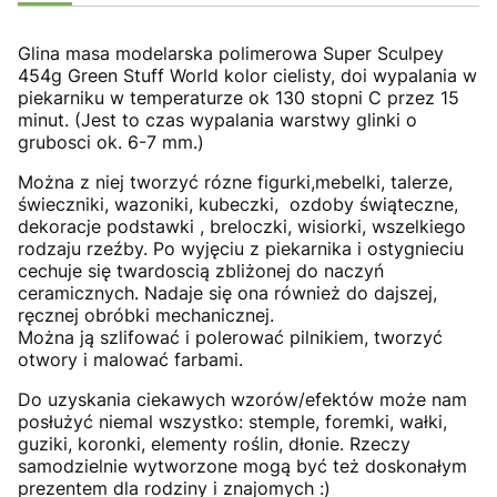
Glina masa modelarska polimerowa Super Sculpey
454g Green Stuff World kolor cielisty, doi wypalania w
piekarniku w temperaturze ok 130 stopni C przez 15
minut. (Jest to czas wypalania warstwy glinki o
grubosci ok. 6-7 mm.)
Można z niej tworzyć rózne figurki,mebelki, talerze,
świeczniki, wazoniki, kubeczki, ozdoby świąteczne,
dekoracje podstawki , breloczki, wisiorki, wszelkiego
rodzaju rzeźby. Po wyjęciu z piekarnika i ostygnieciu
cechuje się twardoscią zbliżonej do naczyń
ceramicznych. Nadaje się ona również do dajszej,
ręcznej obróbki mechanicznej.
Można ją szlifować i polerować pilnikiem, tworzyć
otwory i malować farbami.
Do uzyskania ciekawych wzorów/efektów może nam
posłużyć niemal wszystko: stemple, foremki, wałki,
guziki, koronki, elementy roślin, dłonie. Rzeczy
samodzielnie wytworzone mogą być też doskonałym
prezentem dla rodziny i znajomych :)