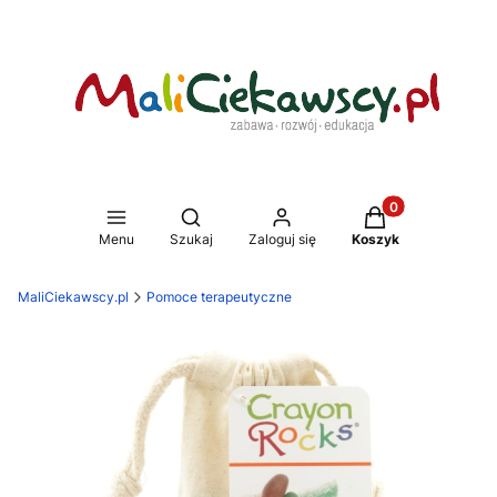
Produkty w koszy
Otwórz wyszukiwarkę
Menu
Szukaj
Zaloguj się
Koszyk
MaliCiekawscy.pl
Pomoce terapeutyczne