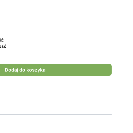
ść:
lość
Dodaj do koszyka