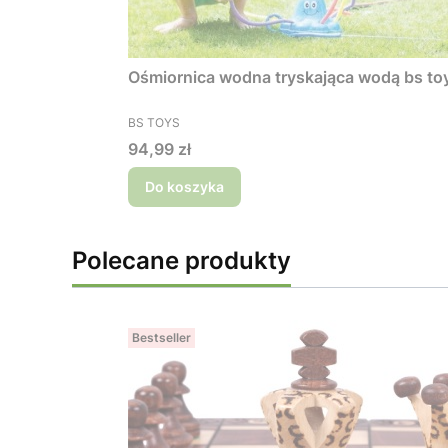
Ośmiornica wodna tryskająca wodą bs toy
PRODUCENT
BS TOYS
Cena
94,99 zł
Do koszyka
Polecane produkty
Bestseller