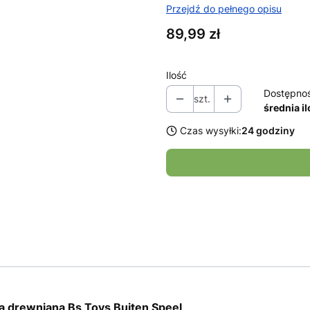
Przejdź do pełnego opisu
Cena
89,99 zł
Ilość
Dostępno
szt.
średnia i
Czas wysyłki:
24 godziny
ja drewniana Bs Toys Buiten Speel