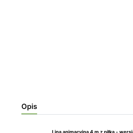
Opis
Lina animacyjna 4 m z piłką - wers