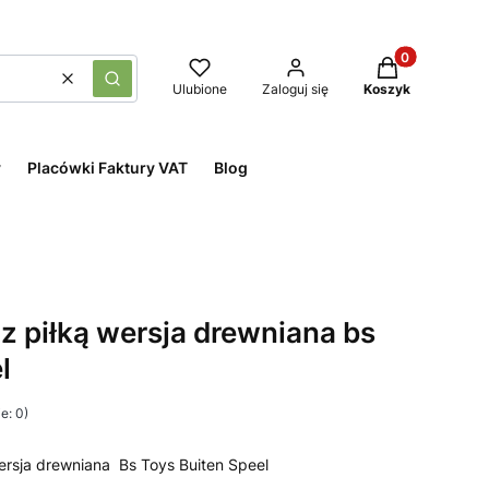
Produkty w kos
Wyczyść
Szukaj
Ulubione
Zaloguj się
Koszyk
y
Placówki Faktury VAT
Blog
z piłką wersja drewniana bs
l
e: 0)
wersja drewniana Bs Toys Buiten Speel