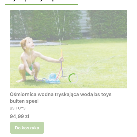
Ośmiornica wodna tryskająca wodą bs toys
buiten speel
PRODUCENT
BS TOYS
Cena
94,99 zł
Do koszyka