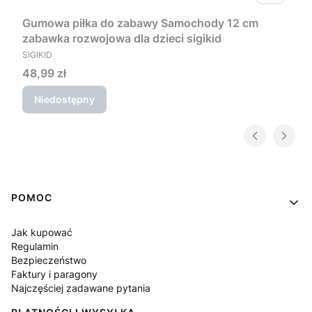
Gumowa piłka do zabawy Samochody 12 cm
zabawka rozwojowa dla dzieci sigikid
PRODUCENT
SIGIKID
Cena
48,99 zł
Niedostępny
Linki w stopce
POMOC
Jak kupować
Regulamin
Bezpieczeństwo
Faktury i paragony
Najczęściej zadawane pytania