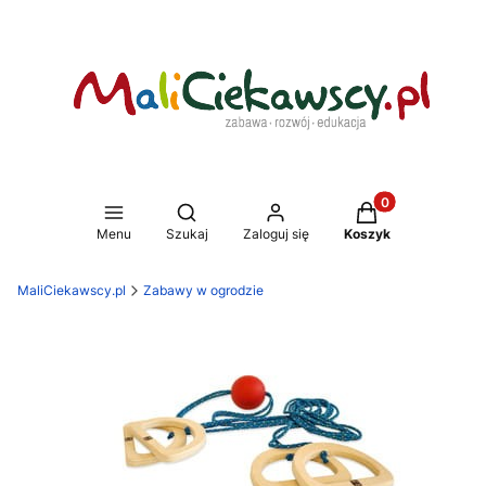
Produkty w koszy
Otwórz wyszukiwarkę
Menu
Szukaj
Zaloguj się
Koszyk
MaliCiekawscy.pl
Zabawy w ogrodzie