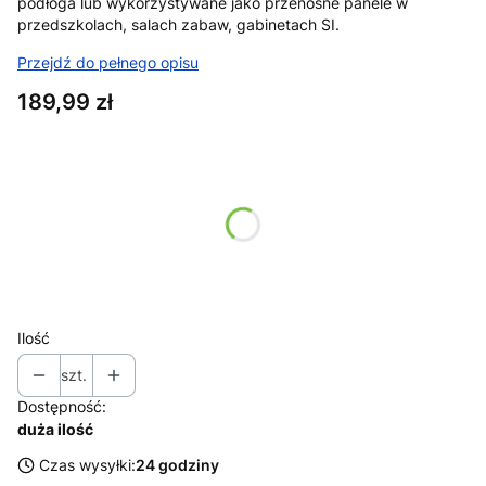
podłoga lub wykorzystywane jako przenośne panele w
przedszkolach, salach zabaw, gabinetach SI.
Przejdź do pełnego opisu
Cena
189,99 zł
Wybierz wariant produktu:
Poszczególne warianty mogą różnić się ceną
*
Kolor
Wybierz
Ilość
szt.
Dostępność:
duża ilość
Czas wysyłki:
24 godziny