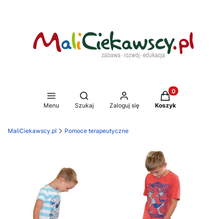
Produkty w koszy
Otwórz wyszukiwarkę
Menu
Szukaj
Zaloguj się
Koszyk
MaliCiekawscy.pl
Pomoce terapeutyczne