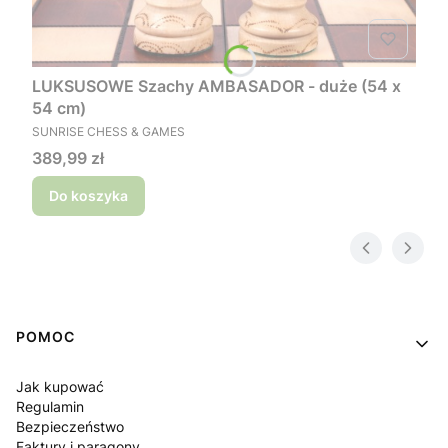
LUKSUSOWE Szachy AMBASADOR - duże (54 x
54 cm)
PRODUCENT
SUNRISE CHESS & GAMES
Cena
389,99 zł
Do koszyka
Linki w stopce
POMOC
Jak kupować
Regulamin
Bezpieczeństwo
Faktury i paragony