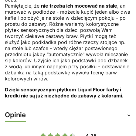
Pamiętajcie, że
nie trzeba ich mocować na stałe
, ani
murować w podłodze - możecie kupić jeden albo dwa
kafle i położyć je na stole w dziecięcym pokoju - po
prostu do zabawy. Różne warianty kolorystyczne
płytek sensorycznych dla dzieci pozwolą Wam
tworzyć ciekawe zestawy braw. Płytki mogą też
służyć jako podkładka pod różne rzeczy stojące np.
na stole lub szafce - wtedy ciężar postawionego
przedmiotu jakby "automatycznie" wywoła mieszanie
się kolorów. Użyjcie ich jako podstawki pod dzbanek
z wodą lub innym napojem przy posiłku - odstawianie
dzbanka na taką podstawkę wywoła feerię barw i
kolorowych wirów.
Dzięki sensorycznym płytkom Liquid Floor farby i
kredki nie są już niezbędne do zabawy z kolorami.
Opinie
4.38