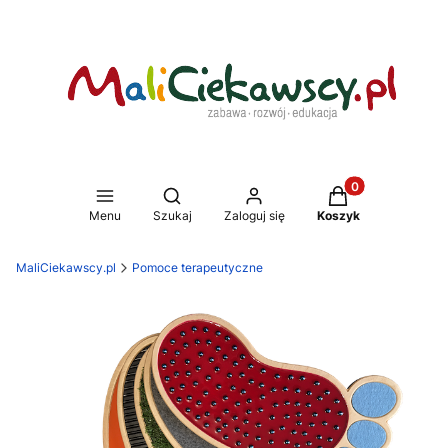
Produkty w koszy
Otwórz wyszukiwarkę
Menu
Szukaj
Zaloguj się
Koszyk
MaliCiekawscy.pl
Pomoce terapeutyczne