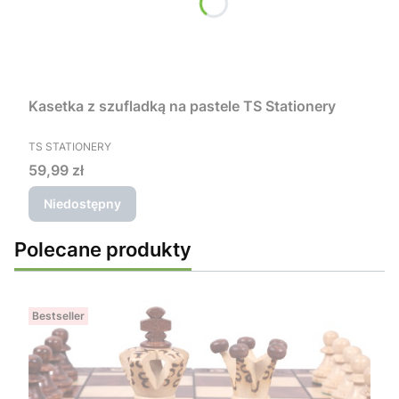
Kasetka z szufladką na pastele TS Stationery
PRODUCENT
TS STATIONERY
Cena
59,99 zł
Niedostępny
Polecane produkty
Bestseller