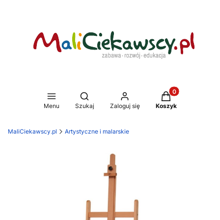
Produkty w koszy
Otwórz wyszukiwarkę
Menu
Szukaj
Zaloguj się
Koszyk
MaliCiekawscy.pl
Artystyczne i malarskie