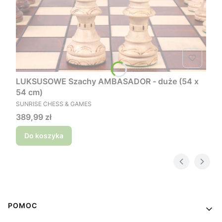
LUKSUSOWE Szachy AMBASADOR - duże (54 x
54 cm)
PRODUCENT
SUNRISE CHESS & GAMES
Cena
389,99 zł
Do koszyka
Linki w stopce
POMOC