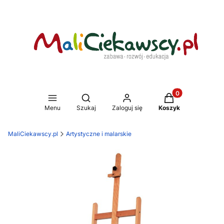
Produkty w koszy
Otwórz wyszukiwarkę
Menu
Szukaj
Zaloguj się
Koszyk
MaliCiekawscy.pl
Artystyczne i malarskie