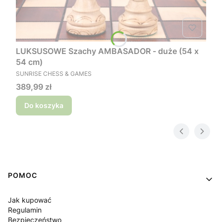
LUKSUSOWE Szachy AMBASADOR - duże (54 x
54 cm)
PRODUCENT
SUNRISE CHESS & GAMES
Cena
389,99 zł
Do koszyka
Linki w stopce
POMOC
Jak kupować
Regulamin
Bezpieczeństwo