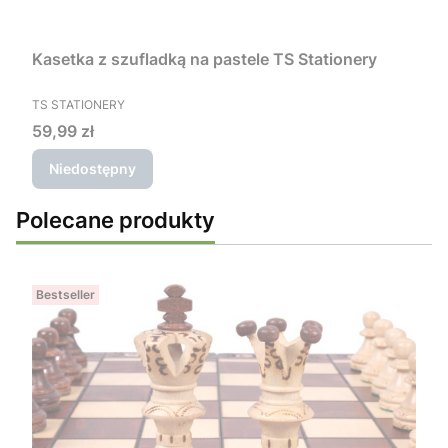
Kasetka z szufladką na pastele TS Stationery
PRODUCENT
TS STATIONERY
Cena
59,99 zł
Niedostępny
Polecane produkty
Bestseller