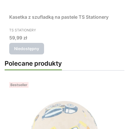
Kasetka z szufladką na pastele TS Stationery
PRODUCENT
TS STATIONERY
Cena
59,99 zł
Niedostępny
Polecane produkty
Bestseller