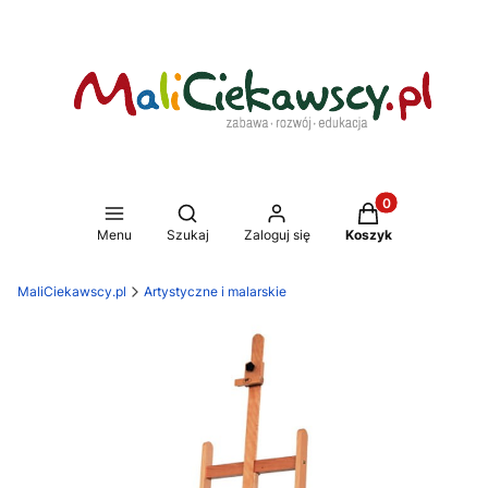
Produkty w koszy
Otwórz wyszukiwarkę
Menu
Szukaj
Zaloguj się
Koszyk
MaliCiekawscy.pl
Artystyczne i malarskie