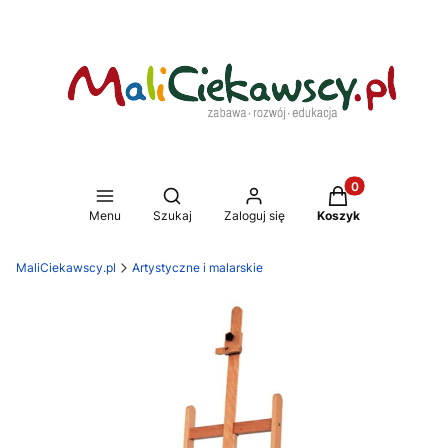
Produkty w koszy
Otwórz wyszukiwarkę
Menu
Szukaj
Zaloguj się
Koszyk
MaliCiekawscy.pl
Artystyczne i malarskie