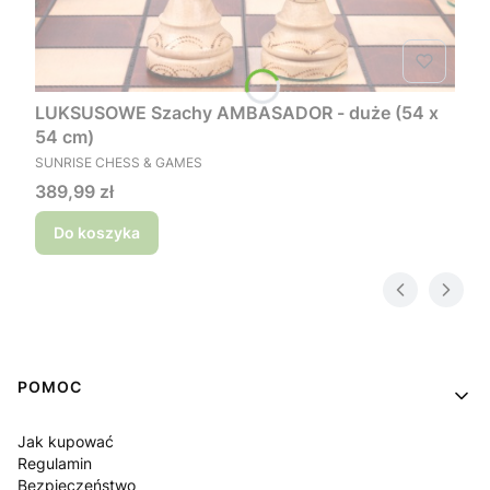
LUKSUSOWE Szachy AMBASADOR - duże (54 x
54 cm)
PRODUCENT
SUNRISE CHESS & GAMES
Cena
389,99 zł
Do koszyka
Linki w stopce
POMOC
Jak kupować
Regulamin
Bezpieczeństwo