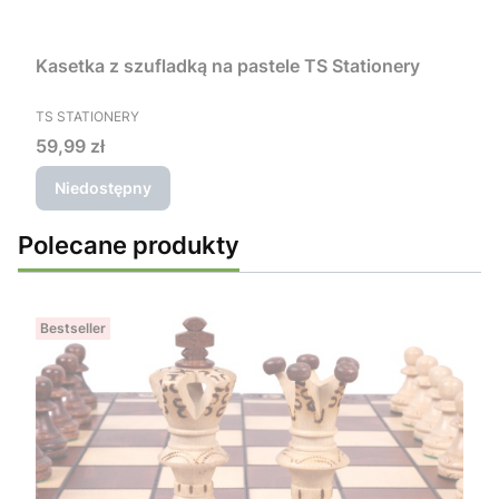
Kasetka z szufladką na pastele TS Stationery
PRODUCENT
TS STATIONERY
Cena
59,99 zł
Niedostępny
Polecane produkty
Bestseller