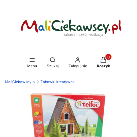
Produkty w koszy
Otwórz wyszukiwarkę
Menu
Szukaj
Zaloguj się
Koszyk
MaliCiekawscy.pl
Zabawki kreatywne