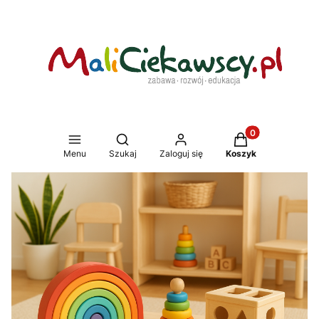
Produkty w koszy
Otwórz wyszukiwarkę
Menu
Szukaj
Zaloguj się
Koszyk