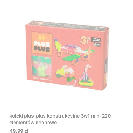
kolcki plus-plus konstrukcyjne 3w1 mini 220
elementów neonowe
Cena
49,99 zł