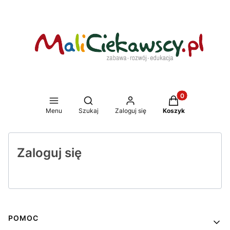
Produkty w koszy
Otwórz wyszukiwarkę
Menu
Szukaj
Zaloguj się
Koszyk
Zaloguj się
Linki w stopce
POMOC