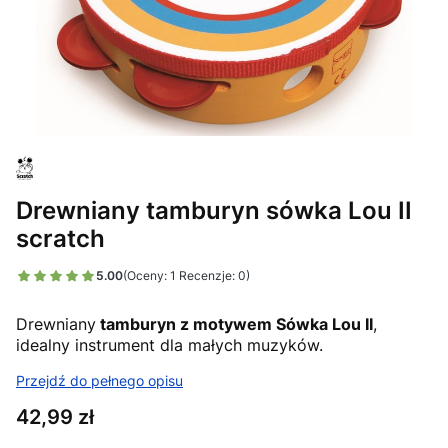
Drewniany tamburyn sówka Lou II
scratch
5.00
(Oceny: 1 Recenzje: 0)
Drewniany
tamburyn z
motywem Sówka Lou II
,
idealny instrument dla małych muzyków.
Przejdź do pełnego opisu
Cena
42,99 zł