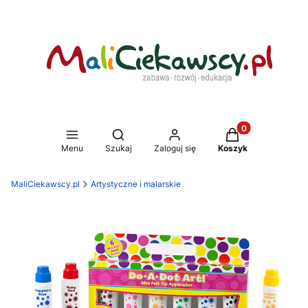
Produkty w koszy
Otwórz wyszukiwarkę
Menu
Szukaj
Zaloguj się
Koszyk
MaliCiekawscy.pl
Artystyczne i malarskie