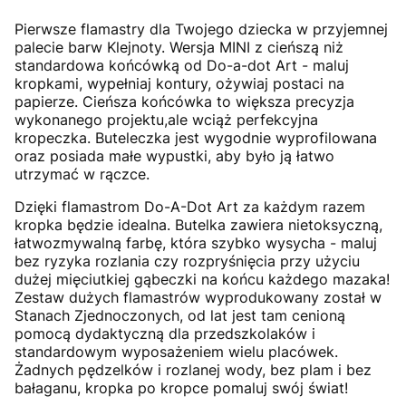
Pierwsze flamastry dla Twojego dziecka w przyjemnej
palecie barw Klejnoty. Wersja MINI z cieńszą niż
standardowa końcówką od Do-a-dot Art - maluj
kropkami, wypełniaj kontury, ożywiaj postaci na
papierze. Cieńsza końcówka to większa precyzja
wykonanego projektu,ale wciąż perfekcyjna
kropeczka. Buteleczka jest wygodnie wyprofilowana
oraz posiada małe wypustki, aby było ją łatwo
utrzymać w rączce.
Dzięki flamastrom Do-A-Dot Art za każdym razem
kropka będzie idealna. Butelka zawiera nietoksyczną,
łatwozmywalną farbę, która szybko wysycha - maluj
bez ryzyka rozlania czy rozpryśnięcia przy użyciu
dużej mięciutkiej gąbeczki na końcu każdego mazaka!
Zestaw dużych flamastrów wyprodukowany został w
Stanach Zjednoczonych, od lat jest tam cenioną
pomocą dydaktyczną dla przedszkolaków i
standardowym wyposażeniem wielu placówek.
Żadnych pędzelków i rozlanej wody, bez plam i bez
bałaganu, kropka po kropce pomaluj swój świat!