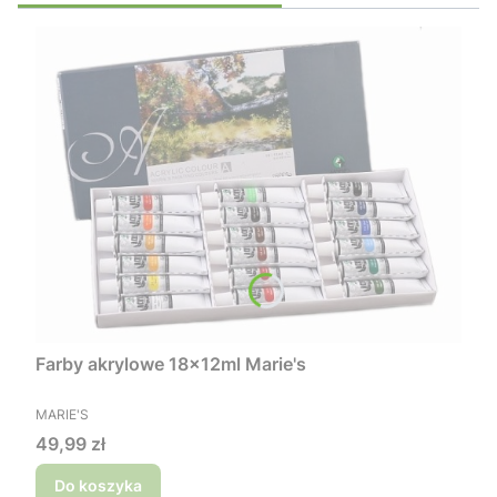
Farby akrylowe 18x12ml Marie's
PRODUCENT
MARIE'S
Cena
49,99 zł
Do koszyka