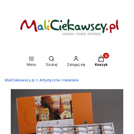
Produkty w koszy
Otwórz wyszukiwarkę
Menu
Szukaj
Zaloguj się
Koszyk
MaliCiekawscy.pl
Artystyczne i malarskie