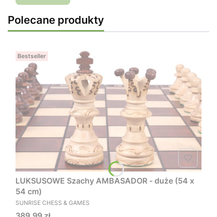
Polecane produkty
Bestseller
LUKSUSOWE Szachy AMBASADOR - duże (54 x
54 cm)
PRODUCENT
SUNRISE CHESS & GAMES
Cena
389,99 zł