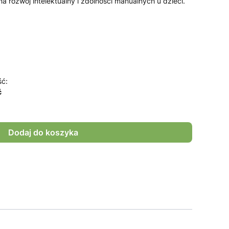
 rozwój intelektualny i zdolności manualnych u dzieci.
ść:
ć
Dodaj do koszyka