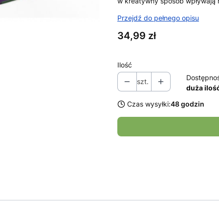
w kreatywny sposób wpływają na
Przejdź do pełnego opisu
Cena
34,99 zł
Ilość
Dostępno
szt.
duża iloś
Czas wysyłki:
48 godzin