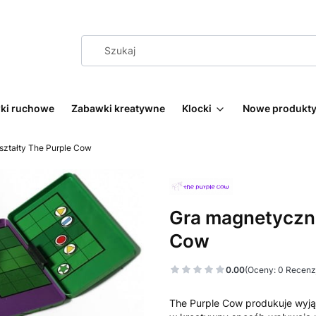
wki ruchowe
Zabawki kreatywne
Klocki
Nowe produkt
ztałty The Purple Cow
Gra magnetyczna
Cow
0.00
(Oceny: 0 Recenzj
The Purple Cow produkuje wyją