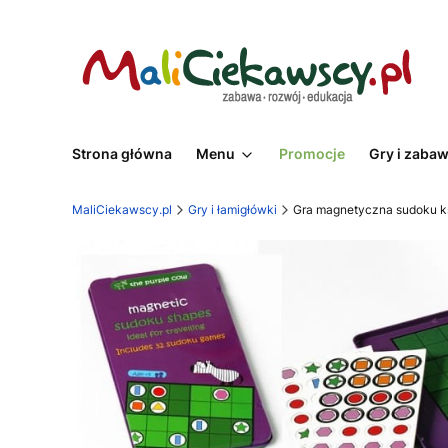
Strona główna
Menu
Promocje
Gry i zaba
MaliCiekawscy.pl
Gry i łamigłówki
Gra magnetyczna sudoku ks