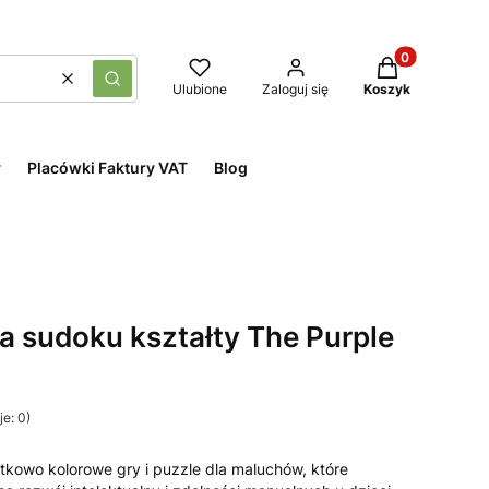
Produkty w kos
Wyczyść
Szukaj
Ulubione
Zaloguj się
Koszyk
y
Placówki Faktury VAT
Blog
 sudoku kształty The Purple
e: 0)
tkowo kolorowe gry i puzzle dla maluchów, które