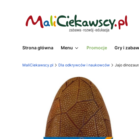
Strona główna
Menu
Promocje
Gry i zaba
MaliCiekawscy.pl
Dla odkrywców i naukowców
Jajo dinozau