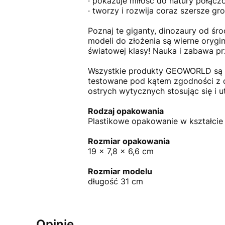
· pokazuje miłość do natury połącz
· tworzy i rozwija coraz szersze g
Poznaj te giganty, dinozaury od ś
modeli do złożenia są wierne oryg
światowej klasy! Nauka i zabawa p
Wszystkie produkty GEOWORLD są p
testowane pod kątem zgodności z 
ostrych wytycznych stosując się i 
Rodzaj opakowania
Plastikowe opakowanie w kształcie 
Rozmiar opakowania
19 x 7,8 x 6,6 cm
Rozmiar modelu
długość 31 cm
Opinie