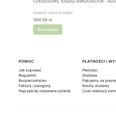
LUKSUSOWE Szachy AMBASADOR 
PRODUCENT
SUNRISE CHESS & GAMES
Cena
389,99 zł
Do koszyka
Linki w stopce
POMOC
PŁATNOŚCI I W
Jak kupować
Płatności
Regulamin
Dostawa
Bezpieczeństwo
Pakujemy na preze
Faktury i paragony
Koszty dostawy
Najczęściej zadawane pytania
Czas realizacji za