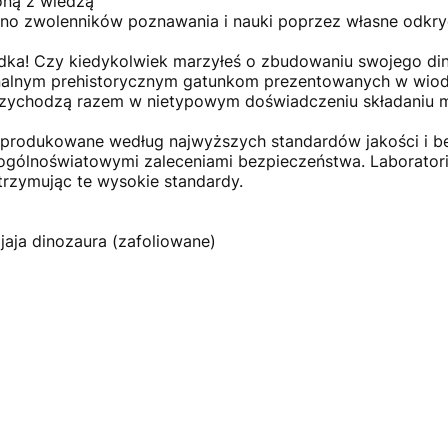
oną z wiedzą
rono zwolenników poznawania i nauki poprzez własne odkry
rodka! Czy kiedykolwiek marzyłeś o zbudowaniu swojego d
inalnym prehistorycznym gatunkom prezentowanych w wiodą
rzychodzą razem w nietypowym doświadczeniu składaniu m
rodukowane według najwyższych standardów jakości i be
ogólnoświatowymi zaleceniami bezpieczeństwa. Laborato
utrzymując te wysokie standardy.
jaja dinozaura (zafoliowane)