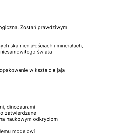
ologiczna. Zostań prawdziwym
ych skamieniałościach i minerałach,
 niesamowitego świata
opakowanie w kształcie jaja
mi, dinozaurami
go zatwierdzane
ierna naukowym odkryciom
ażdemu modelowi