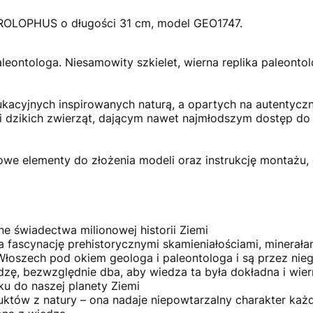
UROLOPHUS o długości 31 cm, model GEO1747.
leontologa. Niesamowity szkielet, wierna replika paleont
ukacyjnych inspirowanych naturą, a opartych na autentyczn
i dzikich zwierząt, dającym nawet najmłodszym dostęp do
we elementy do złożenia modeli oraz instrukcję montażu, 
zne świadectwa milionowej historii Ziemi
 fascynację prehistorycznymi skamieniałościami, minerała
Włoszech pod okiem geologa i paleontologa i są przez nie
edzę, bezwzględnie dba, aby wiedza ta była dokładna i w
ku do naszej planety Ziemi
oduktów z natury – ona nadaje niepowtarzalny charakter k