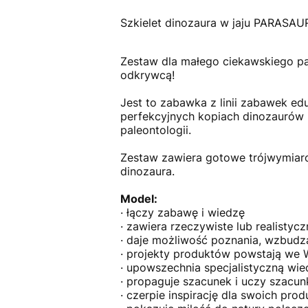
Szkielet dinozaura w jaju PARASA
Zestaw dla małego ciekawskiego pa
odkrywcą!
Jest to zabawka z linii zabawek ed
perfekcyjnych kopiach dinozaurów 
paleontologii.
Zestaw zawiera gotowe trójwymiaro
dinozaura.
Model:
· łączy zabawę i wiedzę
· zawiera rzeczywiste lub realistyc
· daje możliwość poznania, wzbudza
· projekty produktów powstają we 
· upowszechnia specjalistyczną wi
· propaguje szacunek i uczy szacun
· czerpie inspirację dla swoich pr