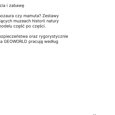
cia i zabawę
inozaura czy mamuta? Zestawy
cych muzeach historii natury
odelu część po części.
zpieczeństwa oraz rygorystycznie
ria GEOWORLD pracują według