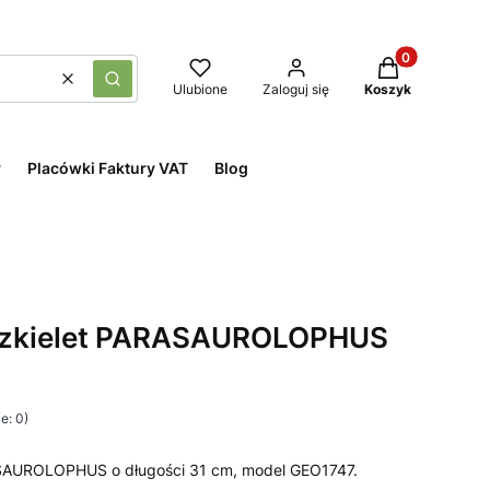
Produkty w kos
Wyczyść
Szukaj
Ulubione
Zaloguj się
Koszyk
y
Placówki Faktury VAT
Blog
 szkielet PARASAUROLOPHUS
e: 0)
RASAUROLOPHUS o długości 31 cm, model GEO1747.