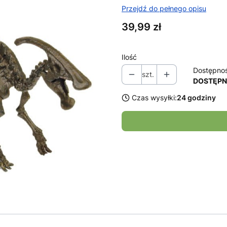
Przejdź do pełnego opisu
Cena
39,99 zł
Ilość
Dostępno
szt.
DOSTĘP
Czas wysyłki:
24 godziny