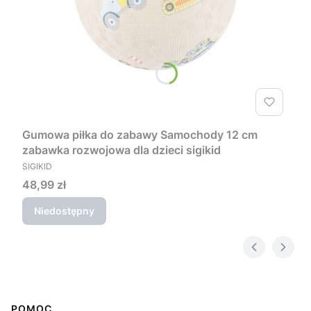
Gumowa piłka do zabawy Samochody 12 cm
zabawka rozwojowa dla dzieci sigikid
PRODUCENT
SIGIKID
Cena
48,99 zł
Niedostępny
Linki w stopce
POMOC