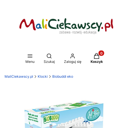
Produkty w koszy
Otwórz wyszukiwarkę
Menu
Szukaj
Zaloguj się
Koszyk
MaliCiekawscy.pl
Klocki
Biobuddi eko