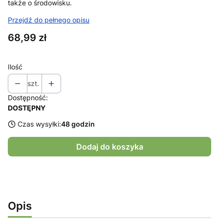
także o środowisku.
Przejdź do pełnego opisu
Cena
68,99 zł
Ilość
szt.
Dostępność:
DOSTĘPNY
Czas wysyłki:
48 godzin
Dodaj do koszyka
Opis