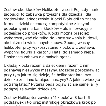
Zestaw eko klocków Helikopter z serii Pojazdy marki
Biobuddi to zabawka przyjazna dla dziecka i dla
środowiska jednocześnie. Klocki Biobuddi to znana
forma - dzięki czemu są kompatybilne z innymi
popularnymi markami klocków - ale innowacyjne
podejście do projektów. Klocki można przecież
wykorzystywać nie tylko do konstruowania budowli,
ale także do wielu innych zabaw. Zbuduj własny
helikopter przy wykorzystaniu klocków z zestawu,
wypchnij figurki z kartonu i lataj do samego nieba.
Doskonała zabawa dla małych rączek.
Układaj klocki razem z dzieckiem i razem z nim
poznawaj niezwykłe maszyny. Możecie porozmawiać
przy tym jak to się dzieje, że helikopter lata, czy
dziecko zna inne latające maszyny? A jakie zwierzęta
potrafią latać? Pytania będą pojawiać się same, a Ty
podążaj za swoim dzieckiem.
Zestaw Helikopter zawiera 11 klocków, 8 kart, 6
podstawek i tło oraz instrukcję obrazkową krok po