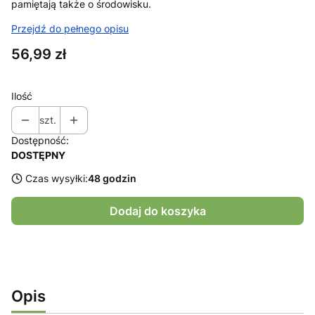
pamiętają także o środowisku.
Przejdź do pełnego opisu
Cena
56,99 zł
Ilość
szt.
Dostępność:
DOSTĘPNY
Czas wysyłki:
48 godzin
Dodaj do koszyka
Opis