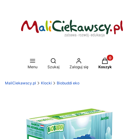
Produkty w koszy
Otwórz wyszukiwarkę
Menu
Szukaj
Zaloguj się
Koszyk
MaliCiekawscy.pl
Klocki
Biobuddi eko