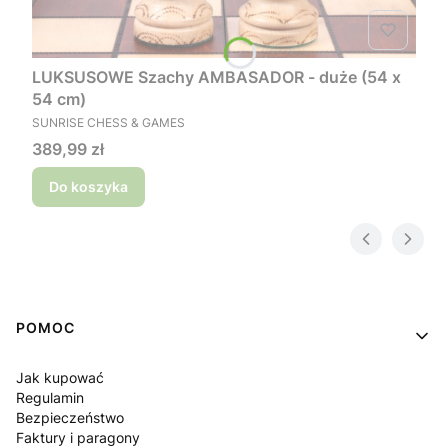
LUKSUSOWE Szachy AMBASADOR - duże (54 x
54 cm)
PRODUCENT
SUNRISE CHESS & GAMES
Cena
389,99 zł
Do koszyka
Linki w stopce
POMOC
Jak kupować
Regulamin
Bezpieczeństwo
Faktury i paragony