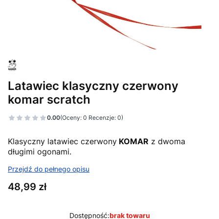
Latawiec klasyczny czerwony
komar scratch
0.00
(Oceny: 0 Recenzje: 0)
Klasyczny latawiec czerwony
KOMAR
z dwoma
długimi ogonami.
Przejdź do pełnego opisu
Cena
48,99 zł
Dostępność:
brak towaru