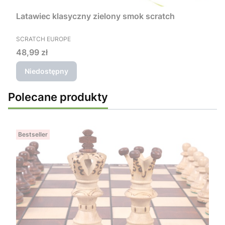
Latawiec klasyczny zielony smok scratch
PRODUCENT
SCRATCH EUROPE
Cena
48,99 zł
Niedostępny
Polecane produkty
Bestseller