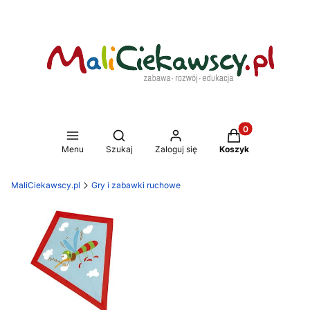
Produkty w koszy
Otwórz wyszukiwarkę
Menu
Szukaj
Zaloguj się
Koszyk
MaliCiekawscy.pl
Gry i zabawki ruchowe