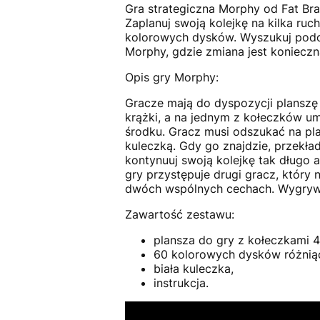
Gra strategiczna Morphy od Fat Bra
Zaplanuj swoją kolejkę na kilka ru
kolorowych dysków. Wyszukuj podobi
Morphy, gdzie zmiana jest konieczn
Opis gry Morphy:
Gracze mają do dyspozycji plansz
krążki, a na jednym z kołeczków umi
środku. Gracz musi odszukać na pla
kuleczką. Gdy go znajdzie, przekład
kontynuuj swoją kolejkę tak długo a
gry przystępuje drugi gracz, który
dwóch wspólnych cechach. Wygrywa 
Zawartość zestawu:
plansza do gry z kołeczkami 4
60 kolorowych dysków różniąc
biała kuleczka,
instrukcja.