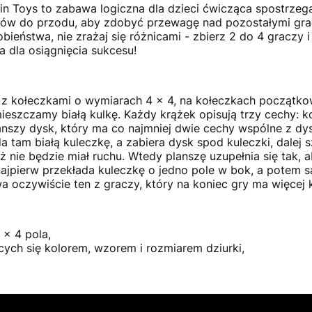
in Toys to zabawa logiczna dla dzieci ćwicząca spostrzeg
chów do przodu, aby zdobyć przewagę nad pozostałymi gra
eństwa, nie zrażaj się różnicami - zbierz 2 do 4 graczy i 
a dla osiągnięcia sukcesu!
ę z kołeczkami o wymiarach 4 x 4, na kołeczkach począt
eszczamy białą kulkę. Każdy krążek opisują trzy cechy: ko
nszy dysk, który ma co najmniej dwie cechy wspólne z dysk
a tam białą kuleczkę, a zabiera dysk spod kuleczki, dalej 
ż nie będzie miał ruchu. Wtedy planszę uzupełnia się tak, a
 najpierw przekłada kuleczkę o jedno pole w bok, a potem
oczywiście ten z graczy, który na koniec gry ma więcej 
 x 4 pola,
ych się kolorem, wzorem i rozmiarem dziurki,