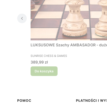
LUKSUSOWE Szachy AMBASADOR 
PRODUCENT
SUNRISE CHESS & GAMES
Cena
389,99 zł
Do koszyka
Linki w stopce
POMOC
PŁATNOŚCI I W