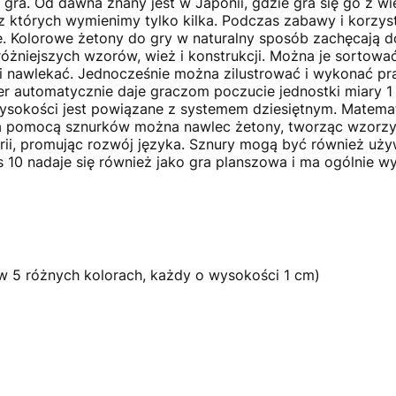
gra. Od dawna znany jest w Japonii, gdzie gra się go z wi
 z których wymienimy tylko kilka. Podczas zabawy i korzys
Kolorowe żetony do gry w naturalny sposób zachęcają do
jróżniejszych wzorów, wież i konstrukcji. Można je sortowa
 nawlekać. Jednocześnie można zilustrować i wykonać p
r automatycznie daje graczom poczucie jednostki miary 1 
sokości jest powiązane z systemem dziesiętnym. Matematy
 pomocą sznurków można nawlec żetony, tworząc wzorzyst
orii, promując rozwój języka. Sznury mogą być również u
 10 nadaje się również jako gra planszowa i ma ogólnie 
w 5 różnych kolorach, każdy o wysokości 1 cm)