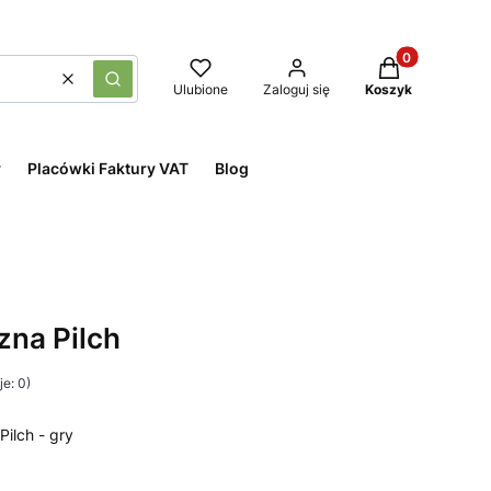
Produkty w kos
Wyczyść
Szukaj
Ulubione
Zaloguj się
Koszyk
y
Placówki Faktury VAT
Blog
zna Pilch
e: 0)
Pilch - gry