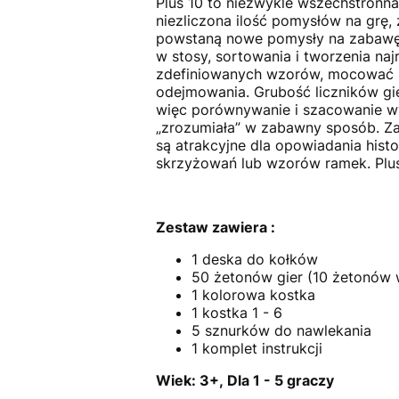
Plus 10 to niezwykle wszechstronna 
niezliczona ilość pomysłów na grę,
powstaną nowe pomysły na zabawę. 
w stosy, sortowania i tworzenia na
zdefiniowanych wzorów, mocować i
odejmowania. Grubość liczników gie
więc porównywanie i szacowanie wy
„zrozumiała” w zabawny sposób. Za
są atrakcyjne dla opowiadania hist
skrzyżowań lub wzorów ramek. Plus
Zestaw zawiera :
1 deska do kołków
50 żetonów gier (10 żetonów 
1 kolorowa kostka
1 kostka 1 - 6
5 sznurków do nawlekania
1 komplet instrukcji
Wiek: 3+, Dla 1 - 5 graczy