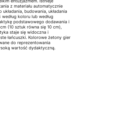
elkim entuzjazmem. Istnieje
tania z materiału automatycznie
 układania, budowania, układania
ć według koloru lub według
raktykę podstawowego dodawania i
cm (10 sztuk równa się 10 cm),
ka staje się widoczna i
e łańcuszki. Kolorowe żetony gier
żywane do reprezentowania
wysoką wartość dydaktyczną.