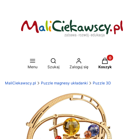
Produkty w koszy
Otwórz wyszukiwarkę
Menu
Szukaj
Zaloguj się
Koszyk
MaliCiekawscy.pl
Puzzle magnesy układanki
Puzzle 3D