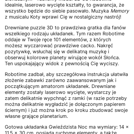
idealnie, laserowo wycięte kształty, to gwarancja, że
wszystko będzie do siebie pasowało. Muzyka
Memory
z musicalu Koty wprawi Cię w nostalgiczny nastrój!
Drewniane puzzle 3D to prawdziwa gratka dla fanów
wszelkiego rodzaju układanek. Tym razem Robotime
oddaje w Twoje ręce 101 elementów, z których
możesz wyczarować prawdziwe cacko. Nakręć
pozytywkę, wsłuchaj się w delikatną muzykę i
obserwuj kolorowe planety wirujące wokół Słońca.
Ten uspokajający widok z pewnością Cię wyciszy.
Robotime zadbał, aby szczegółowa instrukcja ułatwiła
złożenie zabawki zarówno zaawansowanym jak i
początkującym amatorom układanek. Drewniane
elementy zostały laserowo wycięte, wystarczy je
zatem delikatnie wypchnąć z ramki (w razie potrzeby
można delikatnie wygładzić je dołączonym papierem
ściernym) i już można krok po kroku zbudować swoje
własne grające planetarium.
Gotowa układanka Gwieździsta Noc ma wymiary: 14 x
11,5 x 30 cm, posiada ruchome elementy, a także