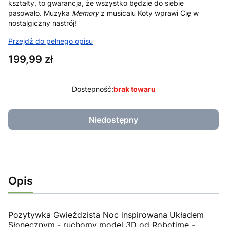
kształty, to gwarancja, że wszystko będzie do siebie
pasowało. Muzyka
Memory
z musicalu Koty wprawi Cię w
nostalgiczny nastrój!
Przejdź do pełnego opisu
Cena
199,99 zł
Dostępność:
brak towaru
Niedostępny
Opis
Pozytywka Gwieździsta Noc inspirowana Układem
Słonecznym - ruchomy model 3D od Robotime -