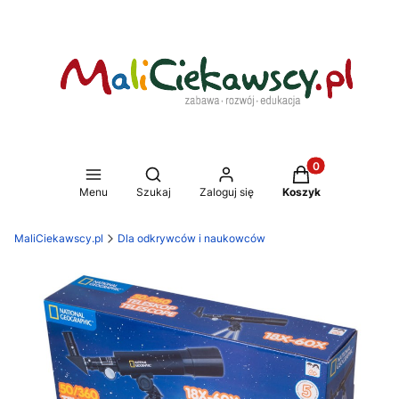
Produkty w koszy
Otwórz wyszukiwarkę
Menu
Szukaj
Zaloguj się
Koszyk
MaliCiekawscy.pl
Dla odkrywców i naukowców