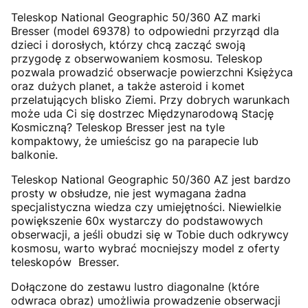
Teleskop National Geographic 50/360 AZ marki
Bresser (model 69378) to odpowiedni przyrząd dla
dzieci i dorosłych, którzy chcą zacząć swoją
przygodę z obserwowaniem kosmosu. Teleskop
pozwala prowadzić obserwacje powierzchni Księżyca
oraz dużych planet, a także asteroid i komet
przelatujących blisko Ziemi. Przy dobrych warunkach
może uda Ci się dostrzec Międzynarodową Stację
Kosmiczną? Teleskop Bresser jest na tyle
kompaktowy, że umieścisz go na parapecie lub
balkonie.
Teleskop National Geographic 50/360 AZ jest bardzo
prosty w obsłudze, nie jest wymagana żadna
specjalistyczna wiedza czy umiejętności. Niewielkie
powiększenie 60x wystarczy do podstawowych
obserwacji, a jeśli obudzi się w Tobie duch odkrywcy
kosmosu, warto wybrać mocniejszy model z oferty
teleskopów Bresser.
Dołączone do zestawu lustro diagonalne (które
odwraca obraz) umożliwia prowadzenie obserwacji