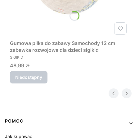
Gumowa piłka do zabawy Samochody 12 cm
zabawka rozwojowa dla dzieci sigikid
PRODUCENT
SIGIKID
Cena
48,99 zł
Niedostępny
Linki w stopce
POMOC
Jak kupować