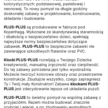
kolorystycznych: podstawowej, pastelowej i
neonowej. To nowy pomysł na długie godziny
doskonałej zabawy w projektowanie, konstruowanie,
składanie i budowanie.
PLUS-PLUS
są produkowane w fabryce pod
Kopenhagą. Wykonane ze skandynawską starannością
i dbałością o bezpieczeństwo dzieci, spełniają
najwyższe normy bezpieczeństwa dotyczące
zabawek.
PLUS-PLUS
to bezpieczne zabawki nie
zawierające szkodliwych ftalanów oraz PVC.
Klocki PLUS-PLUS
rozwijają u Twojego Dziecka
kreatywność, manualną zręczność oraz cierpliwość.
Do tej zabawy potrzebna jest tylko wyobraźnia.
Możecie tworzyć kolorowe obrazy oraz przestrzenne
konstrukcje. Zbudujcie wszystko, czego zapragniesz
Ty i Twój mały Konstruktor! Zabawa
klockami PLUS-
PLUS
jest zdecydowanie lepsza od układania puzzli.
PLUS-PLUS
to świetny pomysł na wspólną zabawę z
przyjaciółmi. Razem można budować znacznie
szybciej i więcej, a po zbudowaniu wymyślnych