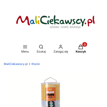
Produkty w koszy
Otwórz wyszukiwarkę
Menu
Szukaj
Zaloguj się
Koszyk
MaliCiekawscy.pl
Klocki