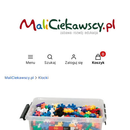
Produkty w koszy
Otwórz wyszukiwarkę
Menu
Szukaj
Zaloguj się
Koszyk
MaliCiekawscy.pl
Klocki