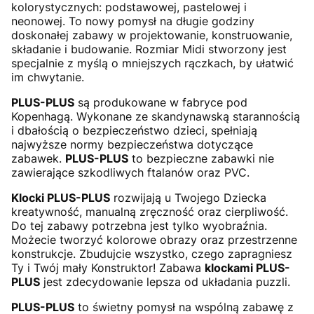
kolorystycznych: podstawowej, pastelowej i
neonowej. To nowy pomysł na długie godziny
doskonałej zabawy w projektowanie, konstruowanie,
składanie i budowanie. Rozmiar Midi stworzony jest
specjalnie z myślą o mniejszych rączkach, by ułatwić
im chwytanie.
PLUS-PLUS
są produkowane w fabryce pod
Kopenhagą. Wykonane ze skandynawską starannością
i dbałością o bezpieczeństwo dzieci, spełniają
najwyższe normy bezpieczeństwa dotyczące
zabawek.
PLUS-PLUS
to bezpieczne zabawki nie
zawierające szkodliwych ftalanów oraz PVC.
Klocki PLUS-PLUS
rozwijają u Twojego Dziecka
kreatywność, manualną zręczność oraz cierpliwość.
Do tej zabawy potrzebna jest tylko wyobraźnia.
Możecie tworzyć kolorowe obrazy oraz przestrzenne
konstrukcje. Zbudujcie wszystko, czego zapragniesz
Ty i Twój mały Konstruktor! Zabawa
klockami PLUS-
PLUS
jest zdecydowanie lepsza od układania puzzli.
PLUS-PLUS
to świetny pomysł na wspólną zabawę z