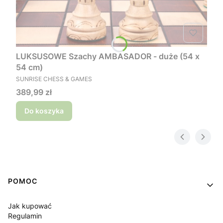
LUKSUSOWE Szachy AMBASADOR - duże (54 x
54 cm)
PRODUCENT
SUNRISE CHESS & GAMES
Cena
389,99 zł
Do koszyka
Linki w stopce
POMOC
Jak kupować
Regulamin